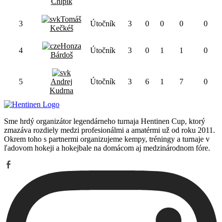
Chlpík
Tomáš
3
Útočník
3
0
0
0
0
Kečkéš
Honza
4
Útočník
3
0
1
1
0
Bárdoš
5
Andrej
Útočník
3
6
1
7
0
Kudrna
Sme hrdý organizátor legendárneho turnaja Hentinen Cup, ktorý
zmazáva rozdiely medzi profesionálmi a amatérmi už od roku 2011.
Okrem toho s partnermi organizujeme kempy, tréningy a turnaje v
ľadovom hokeji a hokejbale na domácom aj medzinárodnom fóre.