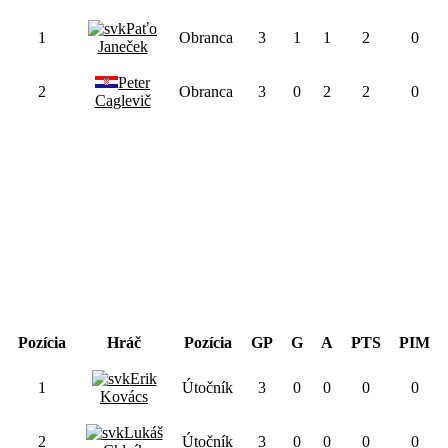
Paťo
1
Obranca
3
1
1
2
0
Janeček
Peter
2
Obranca
3
0
2
2
0
Caglevič
Útočník
Pozícia
Hráč
Pozícia
GP
G
A
PTS
PIM
Erik
1
Útočník
3
0
0
0
0
Kovács
Lukáš
2
Útočník
3
0
0
0
0