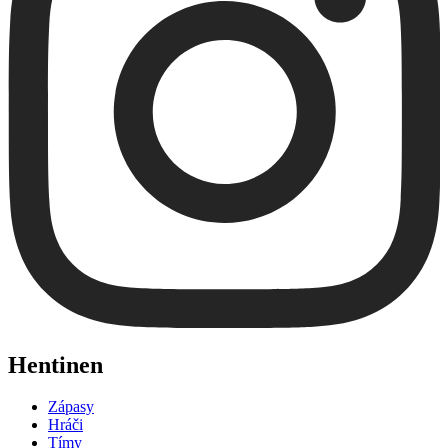
Hentinen
Zápasy
Hráči
Tímy