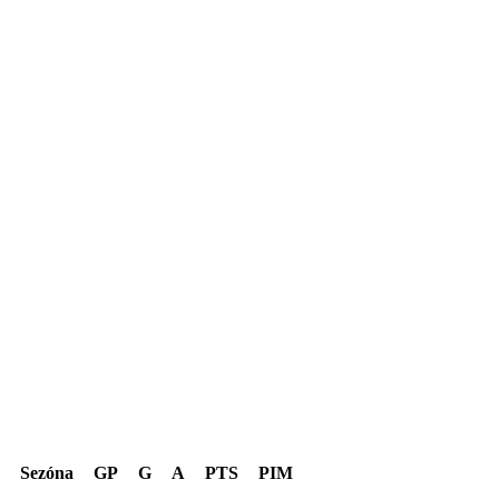
Kariéra spolu
Sezóna
GP
G
A
PTS
PIM