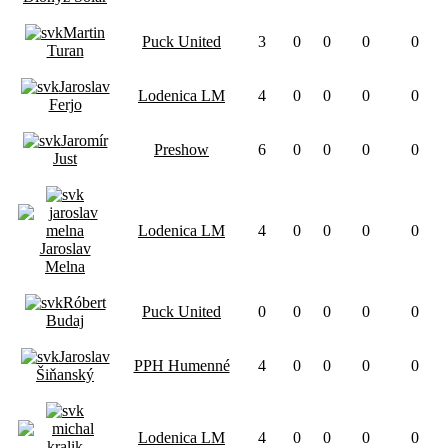
Martin
Puck United
3
0
0
0
0
Turan
Jaroslav
Lodenica LM
4
0
0
0
0
Ferjo
Jaromír
Preshow
6
0
0
0
0
Just
Lodenica LM
4
0
0
0
0
Jaroslav
Melna
Róbert
Puck United
0
0
0
0
0
Budaj
Jaroslav
PPH Humenné
4
0
0
0
0
Šiňanský
Lodenica LM
4
0
0
0
0