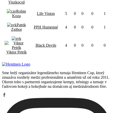
Viszkocsil
Robin
Life Vision
5
0
0
0
1
Koza
Patrik
PPH Humenné
4
0
0
0
1
Zgibor
Black Devils
4
0
0
0
0
Viktor Petrík
Sme hrdý organizátor legendárneho turnaja Hentinen Cup, ktorý
zmazáva rozdiely medzi profesionálmi a amatérmi už od roku 2011.
Okrem toho s partnermi organizujeme kempy, tréningy a turnaje v
ľadovom hokeji a hokejbale na domácom aj medzinárodnom fóre.