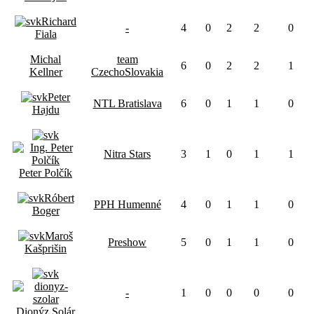
Richard
-
4
0
2
2
0
Fiala
Michal
team
6
0
2
2
1
Kellner
CzechoSlovakia
Peter
NTL Bratislava
6
0
1
1
0
Hajdu
Nitra Stars
3
1
0
1
1
Peter Polčík
Róbert
PPH Humenné
4
0
1
1
0
Boger
Maroš
Preshow
5
0
1
1
0
Kašprišin
-
1
0
0
0
0
Dionýz Solár