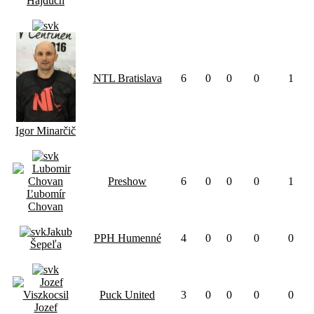
Hajdúch
NTL Bratislava
6
0
0
0
1
Igor Minarčič
Preshow
6
0
0
0
1
Ľubomír
Chovan
Jakub
PPH Humenné
4
0
0
0
0
Šepeľa
Puck United
3
0
0
0
0
Jozef