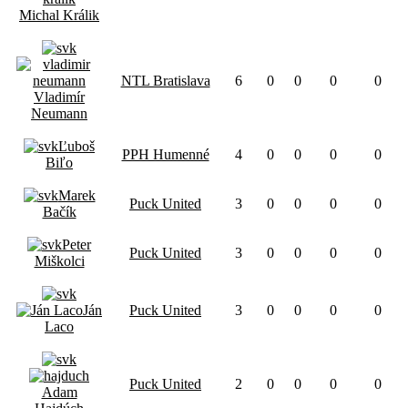
Michal Králik
NTL Bratislava
6
0
0
0
0
Vladimír
Neumann
Ľuboš
PPH Humenné
4
0
0
0
0
Biľo
Marek
Puck United
3
0
0
0
0
Bačík
Peter
Puck United
3
0
0
0
0
Miškolci
Ján
Puck United
3
0
0
0
0
Laco
Puck United
2
0
0
0
0
Adam