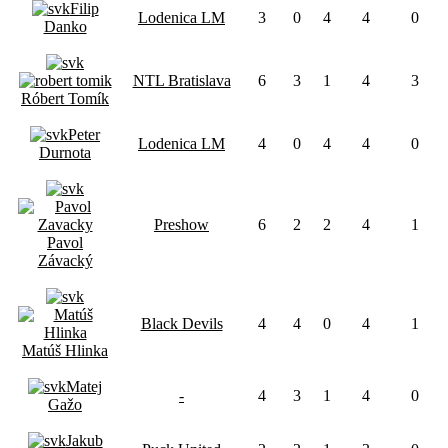
Filip
Lodenica LM
3
0
4
4
0
Danko
NTL Bratislava
6
3
1
4
3
Róbert Tomík
Peter
Lodenica LM
4
0
4
4
0
Durnota
Preshow
6
2
2
4
1
Pavol
Závacký
Black Devils
4
4
0
4
1
Matúš Hlinka
Matej
-
4
3
1
4
0
Gažo
Jakub