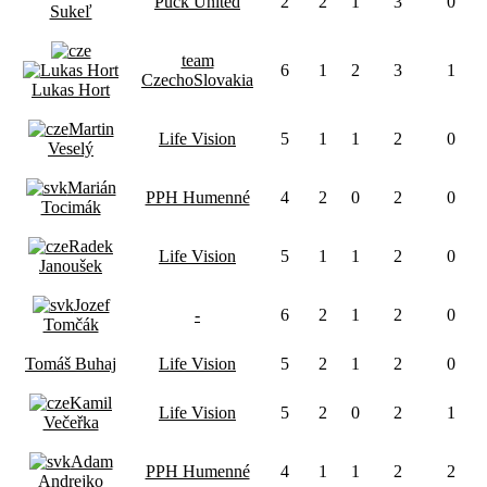
Puck United
2
2
1
3
0
Sukeľ
team
6
1
2
3
1
CzechoSlovakia
Lukas Hort
Martin
Life Vision
5
1
1
2
0
Veselý
Marián
PPH Humenné
4
2
0
2
0
Tocimák
Radek
Life Vision
5
1
1
2
0
Janoušek
Jozef
-
6
2
1
2
0
Tomčák
Tomáš Buhaj
Life Vision
5
2
1
2
0
Kamil
Life Vision
5
2
0
2
1
Večeřka
Adam
PPH Humenné
4
1
1
2
2
Andrejko