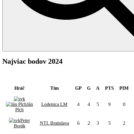
Najviac bodov 2024
NAJVIAC BODOV
Hráč
Tím
GP
G
A
PTS
PIM
Ján
Lodenica LM
4
4
5
9
0
Plch
Peter
NTL Bratislava
6
2
3
5
2
Borák