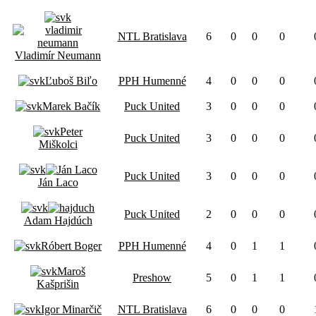
NTL Bratislava
6
0
0
0
Vladimír Neumann
Ľuboš Biľo
PPH Humenné
4
0
0
0
Marek Bačík
Puck United
3
0
0
0
Peter
Puck United
3
0
0
0
Miškolci
Puck United
3
0
0
0
Ján Laco
Puck United
2
0
0
0
Adam Hajdúch
Róbert Boger
PPH Humenné
4
0
1
1
Maroš
Preshow
5
0
1
1
Kašprišin
Igor Minarčič
NTL Bratislava
6
0
0
0