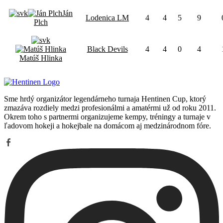
Ján
Lodenica LM
4
4
5
9
Plch
Black Devils
4
4
0
4
Matúš Hlinka
Sme hrdý organizátor legendárneho turnaja Hentinen Cup, ktorý
zmazáva rozdiely medzi profesionálmi a amatérmi už od roku 2011.
Okrem toho s partnermi organizujeme kempy, tréningy a turnaje v
ľadovom hokeji a hokejbale na domácom aj medzinárodnom fóre.