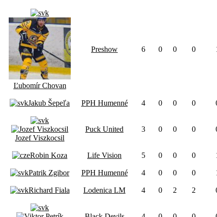
Preshow
6
0
0
0
Ľubomír Chovan
Jakub Šepeľa
PPH Humenné
4
0
0
0
Puck United
3
0
0
0
Jozef Viszkocsil
Robin Koza
Life Vision
5
0
0
0
Patrik Zgibor
PPH Humenné
4
0
0
0
Richard Fiala
Lodenica LM
4
0
2
2
Black Devils
4
0
0
0