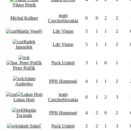
Viktor Petrík
team
Michal Kellner
6
0
2
2
CzechoSlovakia
Martin Veselý
Life Vision
5
1
1
2
Radek
Life Vision
5
1
1
2
Janoušek
Puck United
3
1
0
1
Peter Polčík
Adam
PPH Humenné
4
1
1
2
Andrejko
team
6
1
2
3
Lukas Hort
CzechoSlovakia
Marián
PPH Humenné
4
2
0
2
Tocimák
Jakub Sukeľ
Puck United
2
2
1
3