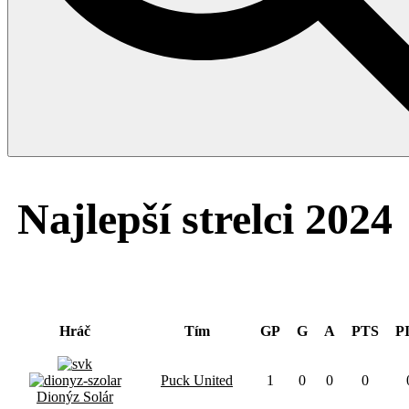
Najlepší strelci 2024
NAJVIAC GÓLOV
Hráč
Tím
GP
G
A
PTS
P
Puck United
1
0
0
0
Dionýz Solár