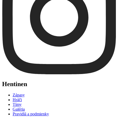
Hentinen
Zápasy
Hráči
Tímy
Galéria
Pravidlá a podmienky