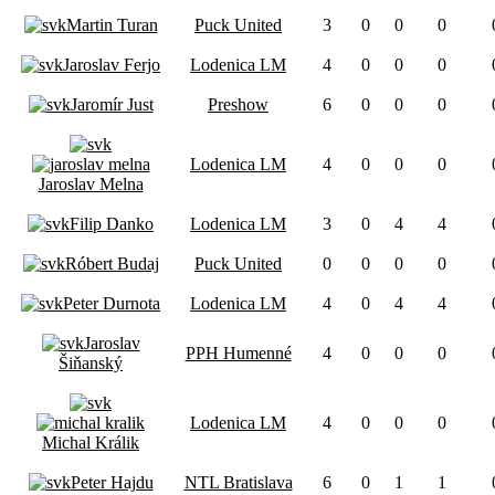
Martin Turan
Puck United
3
0
0
0
Jaroslav Ferjo
Lodenica LM
4
0
0
0
Jaromír Just
Preshow
6
0
0
0
Lodenica LM
4
0
0
0
Jaroslav Melna
Filip Danko
Lodenica LM
3
0
4
4
Róbert Budaj
Puck United
0
0
0
0
Peter Durnota
Lodenica LM
4
0
4
4
Jaroslav
PPH Humenné
4
0
0
0
Šiňanský
Lodenica LM
4
0
0
0
Michal Králik
Peter Hajdu
NTL Bratislava
6
0
1
1