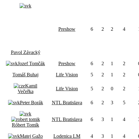
Preshow
6
2
2
4
Pavol Závacký
Jozef Tomčák
Preshow
6
2
1
2
Tomáš Buhaj
Life Vision
5
2
1
2
Kamil
Life Vision
5
2
0
2
Večeřka
Peter Borák
NTL Bratislava
6
2
3
5
NTL Bratislava
6
3
1
4
Róbert Tomík
Matej Gažo
Lodenica LM
4
3
1
4