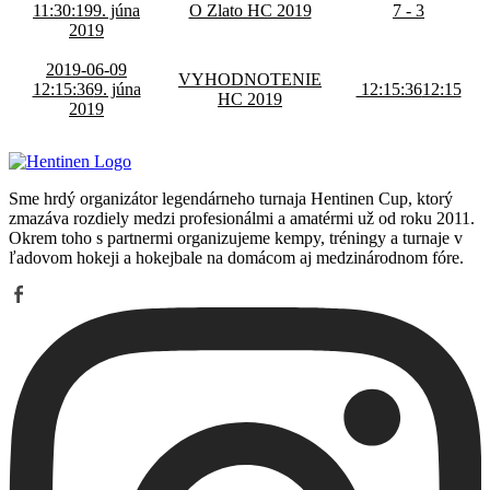
11:30:19
9. júna
O Zlato HC 2019
7 - 3
2019
2019-06-09
VYHODNOTENIE
12:15:36
9. júna
12:15:36
12:15
HC 2019
2019
Sme hrdý organizátor legendárneho turnaja Hentinen Cup, ktorý
zmazáva rozdiely medzi profesionálmi a amatérmi už od roku 2011.
Okrem toho s partnermi organizujeme kempy, tréningy a turnaje v
ľadovom hokeji a hokejbale na domácom aj medzinárodnom fóre.